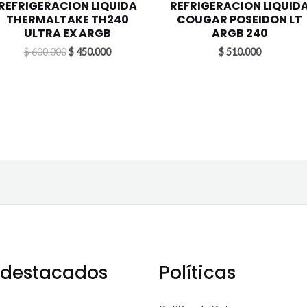
REFRIGERACION LIQUIDA
REFRIGERACION LIQUID
THERMALTAKE TH240
COUGAR POSEIDON LT
ULTRA EX ARGB
ARGB 240
$
600.000
$
450.000
$
510.000
 destacados
Políticas