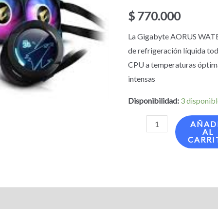
cantidad
$
770.000
La Gigabyte AORUS WATE
de refrigeración líquida t
CPU a temperaturas óptimas
intensas
Disponibilidad:
3 disponib
AÑAD
AL
CARRI