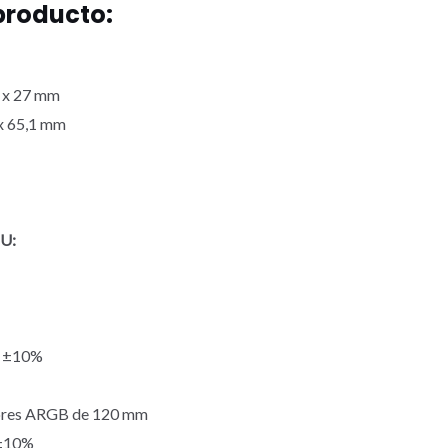
producto:
 x 27 mm
x 65,1 mm
PU:
 ±10%
ores ARGB de 120 mm
±10%