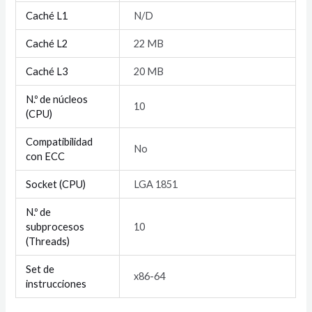
Caché L1
N/D
Caché L2
22 MB
Caché L3
20 MB
N.º de núcleos
10
(CPU)
Compatibilidad
No
con ECC
Socket (CPU)
LGA 1851
N.º de
subprocesos
10
(Threads)
Set de
x86-64
instrucciones