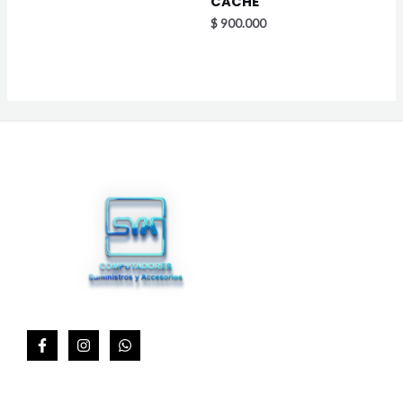
CACHE
$
900.000