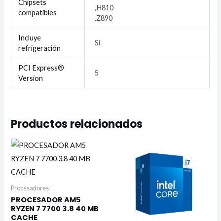
Chipsets
,H810
compatibles
,Z890
Incluye
Sí
refrigeración
PCI Express®
5
Version
Productos relacionados
Procesadores
PROCESADOR AM5
RYZEN 7 7700 3.8 40 MB
CACHE