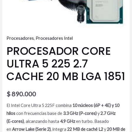
cantidad
Procesadores
,
Procesadores Intel
PROCESADOR CORE
ULTRA 5 225 2.7
CACHE 20 MB LGA 1851
$
890.000
El Intel Core Ultra 5 225F combina
10 núcleos (6P + 4E) y 10
hilos
con frecuencias base de
3.3 GHz (P‑cores)
y
2.7 GHz
(E‑cores)
, alcanzando hasta
4.9 GHz
en turbo. Basado
en
Arrow Lake (Serie 2)
, integra
22 MB de caché L2
y
20 MB de