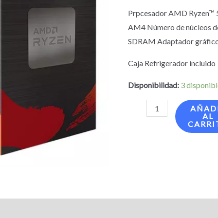
Prpcesador AMD Ryzen™ 
AM4 Número de núcleos d
SDRAM Adaptador gráfico
Caja Refrigerador incluido
Disponibilidad:
3 disponib
AÑAD
AL
CARRI