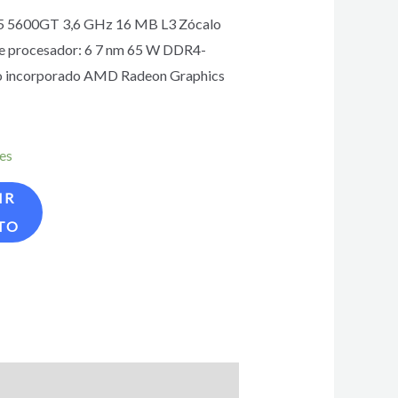
5 5600GT 3,6 GHz 16 MB L3 Zócalo
e procesador: 6 7 nm 65 W DDR4-
 incorporado AMD Radeon Graphics
les
IR
TO