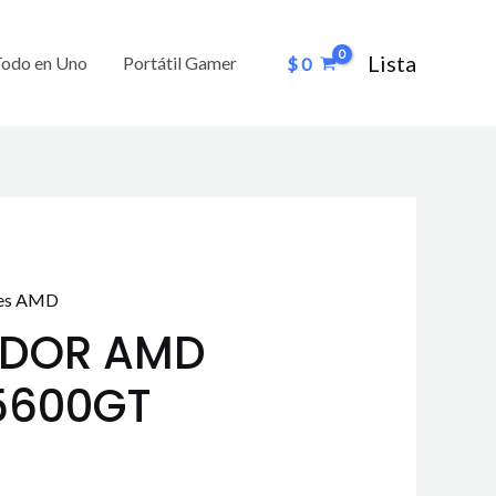
Lista
Todo en Uno
Portátil Gamer
$
0
res AMD
ADOR AMD
5600GT