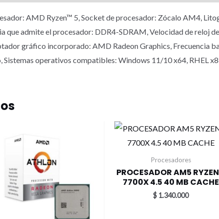
sador: AMD Ryzen™ 5, Socket de procesador: Zócalo AM4, Litogra
ia que admite el procesador: DDR4-SDRAM, Velocidad de reloj de
dor gráfico incorporado: AMD Radeon Graphics, Frecuencia bas
, Sistemas operativos compatibles: Windows 11/10 x64, RHEL x86
dos
Procesadores
PROCESADOR AM5 RYZEN
7700X 4.5 40 MB CACH
$
1.340.000