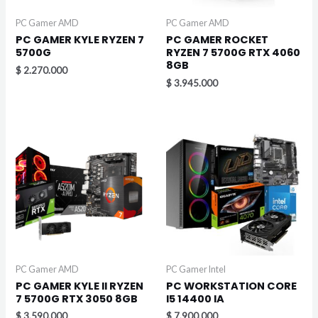
PC Gamer AMD
PC Gamer AMD
PC GAMER KYLE RYZEN 7
PC GAMER ROCKET
5700G
RYZEN 7 5700G RTX 4060
8GB
$
2.270.000
$
3.945.000
PC Gamer AMD
PC Gamer Intel
PC GAMER KYLE II RYZEN
PC WORKSTATION CORE
7 5700G RTX 3050 8GB
I5 14400 IA
$
3.590.000
$
7.900.000