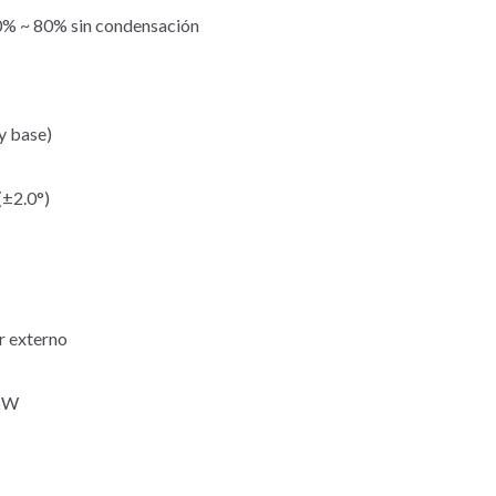
% ~ 80% sin condensación
y base)
(±2.0°)
r externo
25W