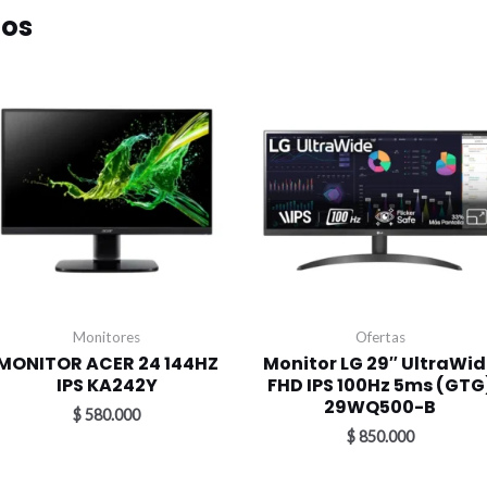
dos
Monitores
Ofertas
MONITOR ACER 24 144HZ
Monitor LG 29″ UltraWi
IPS KA242Y
FHD IPS 100Hz 5ms (GTG
29WQ500-B
$
580.000
$
850.000