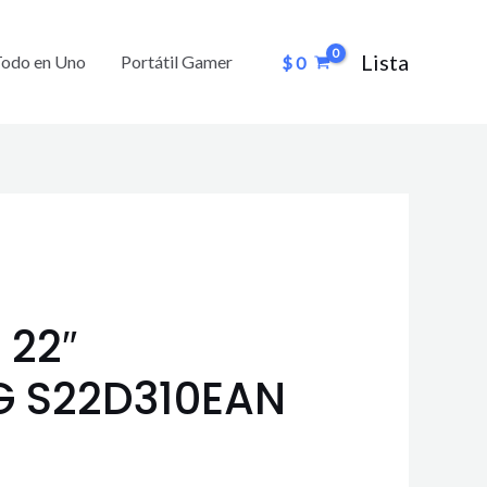
Lista
Todo en Uno
Portátil Gamer
$
0
 22″
 S22D310EAN