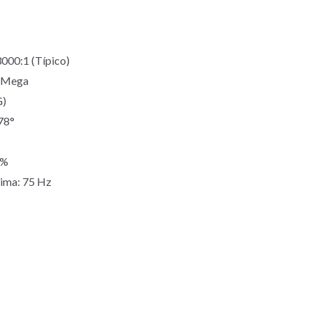
3000:1 (Típico)
: Mega
G)
78°
2%
xima: 75 Hz