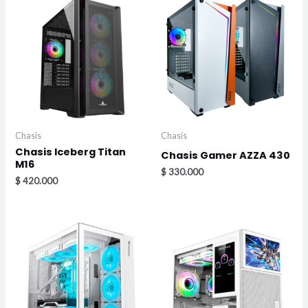
Chasis
Chasis
Chasis Iceberg Titan
Chasis Gamer AZZA 430
M16
$
330.000
$
420.000