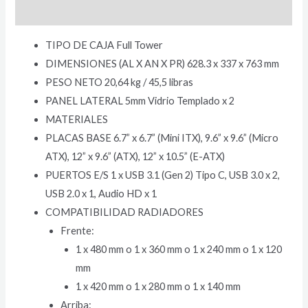
Valoraciones (0)
TIPO DE CAJA Full Tower
DIMENSIONES (AL X AN X PR) 628.3 x 337 x 763 mm
PESO NETO 20,64 kg / 45,5 libras
PANEL LATERAL 5mm Vidrio Templado x 2
MATERIALES
PLACAS BASE 6.7” x 6.7” (Mini ITX), 9.6” x 9.6” (Micro
ATX), 12” x 9.6” (ATX), 12” x 10.5” (E-ATX)
PUERTOS E/S 1 x USB 3.1 (Gen 2) Tipo C, USB 3.0 x 2,
USB 2.0 x 1, Audio HD x 1
COMPATIBILIDAD RADIADORES
Frente:
1 x 480 mm o 1 x 360 mm o 1 x 240 mm o 1 x 120
mm
1 x 420 mm o 1 x 280 mm o 1 x 140 mm
Arriba: