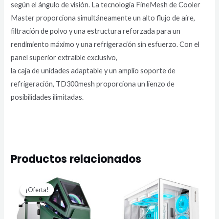
según el ángulo de visión. La tecnología FineMesh de Cooler
Master proporciona simultáneamente un alto flujo de aire,
filtración de polvo y una estructura reforzada para un
rendimiento máximo y una refrigeración sin esfuerzo. Con el
panel superior extraíble exclusivo,
la caja de unidades adaptable y un amplio soporte de
refrigeración, TD300mesh proporciona un lienzo de
posibilidades ilimitadas.
Productos relacionados
El
El
precio
precio
¡Oferta!
¡Oferta!
original
actual
era:
es:
$ 800.000.
$ 680.000.