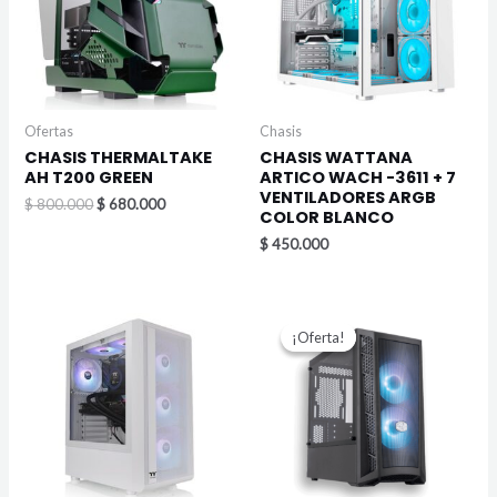
Ofertas
Chasis
CHASIS THERMALTAKE
CHASIS WATTANA
AH T200 GREEN
ARTICO WACH -3611 + 7
VENTILADORES ARGB
$
800.000
$
680.000
COLOR BLANCO
$
450.000
El
El
precio
precio
¡Oferta!
¡Oferta!
original
actual
era:
es:
$ 389.900.
$ 309.900.