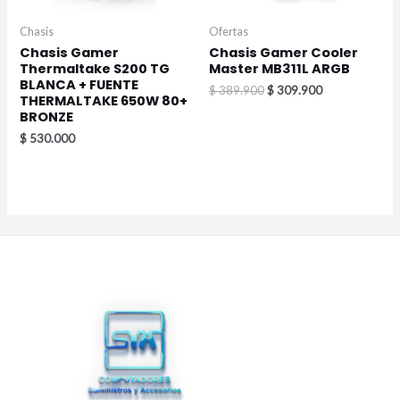
Chasis
Ofertas
Chasis Gamer
Chasis Gamer Cooler
Thermaltake S200 TG
Master MB311L ARGB
BLANCA + FUENTE
$
389.900
$
309.900
THERMALTAKE 650W 80+
BRONZE
$
530.000