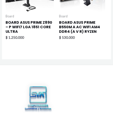
Board
Board
BOARD ASUS PRIME Z890
BOARD ASUS PRIME
– P WIFI7 LGA 1851 CORE
B550M A AC WIFI AM4
ULTRA
DDR4 (A V R) RYZEN
$
1.250.000
$
530.000