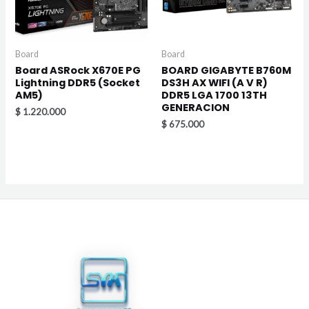
Board
Board
Board ASRock X670E PG
BOARD GIGABYTE B760M
Lightning DDR5 (Socket
DS3H AX WIFI (A V R)
AM5)
DDR5 LGA 1700 13TH
GENERACION
$
1.220.000
$
675.000