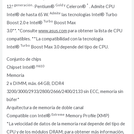
generación
,
Gold
y
*
12.ª
Pentium®
Celeron®
. Admite CPU
Admite
Intel® de hasta 65 W.
las tecnologías Intel® Turbo
Turbo
Boost 2.0 e Intel®
Boost Max
3.0**. *Consulte
www.asus.com
para obtener la lista de CPU
compatibles. **La compatibilidad con la tecnología
Turbo
Intel®
Boost Max 3.0 depende del tipo de CPU.
Conjunto de chips
H610
Chipset Intel®
Memoria
2 x DIMM, máx. 64 GB, DDR4
3200/3000/2933/2800/2666/2400/2133 sin ECC, memoria sin
búfer*
Arquitectura de memoria de doble canal
Extreme
Compatible con Intel®
Memory Profile (XMP)
*La velocidad de datos de la memoria real depende del tipo de
CPU y de los módulos DRAM; para obtener más información,