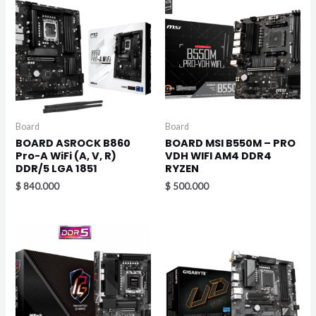
Board
Board
BOARD ASROCK B860
BOARD MSI B550M – PRO
Pro-A WiFi (A, V, R)
VDH WIFI AM4 DDR4
DDR/5 LGA 1851
RYZEN
$
840.000
$
500.000