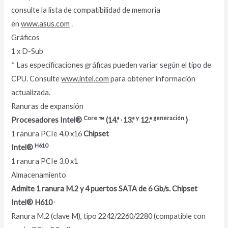
consulte la lista de compatibilidad de memoria
en
www.asus.com
.
Gráficos
1 x D-Sub
* Las especificaciones gráficas pueden variar según el tipo de
CPU. Consulte
www.intel.com
para obtener información
actualizada.
Ranuras de expansión
Core
,
y
generación
Procesadores Intel®
™ (14.ª
13.ª
12.ª
)
1 ranura PCIe 4.0 x16
Chipset
H610
Intel®
1 ranura PCIe 3.0 x1
Almacenamiento
Admite 1 ranura M.2 y 4 puertos SATA de 6 Gb/s. Chipset
.
Intel® H610
Ranura M.2 (clave M), tipo 2242/2260/2280 (compatible con