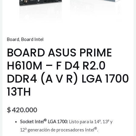
R)
LGA
1700
13TH
cantidad
Board
,
Board Intel
BOARD ASUS PRIME
H610M – F D4 R2.0
DDR4 (A V R) LGA 1700
13TH
$
420.000
®
a
a
Socket Intel
LGA 1700:
Listo para la 14
, 13
y
a
®
12
generación de procesadores Intel
.