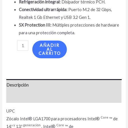
Refrigeración integral:
Disipador térmico PCH.
Conectividad ultrarrápida:
Puerto M.2 de 32 Gbps,
Realtek 1 Gb Ethernet y USB 3.2 Gen 1.
5X Protection III:
Múltiples protecciones de hardware
para una protección completa.
AÑADIR
AL
CARRITO
Descripción
Valoraciones (0)
UPC
Core
Zócalo Intel® LGA1700 para procesadores Intel®
™ de
y
generación
Core
14.ª
13.ª
, Intel®
™ de