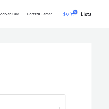
io
Lista
Todo en Uno
Portátil Gamer
$
0