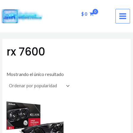
Ir
MAI
al
$
0
ME
contenido
rx 7600
Mostrando el único resultado