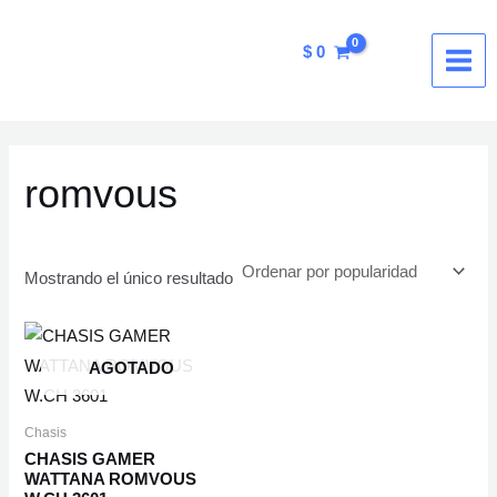
Ir
MAI
al
$
0
ME
contenido
romvous
Mostrando el único resultado
AGOTADO
Chasis
CHASIS GAMER
WATTANA ROMVOUS