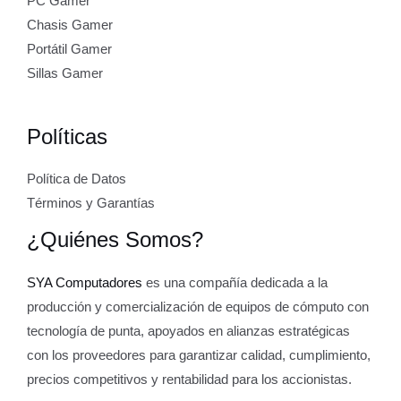
PC Gamer
0
.
Chasis Gamer
0
R
0
Portátil Gamer
.
T
Sillas Gamer
A
Políticas
Política de Datos
Términos y Garantías
¿Quiénes Somos?
SYA Computadores
es una compañía dedicada a la
producción y comercialización de equipos de cómputo con
tecnología de punta, apoyados en alianzas estratégicas
con los proveedores para garantizar calidad, cumplimiento,
precios competitivos y rentabilidad para los accionistas.