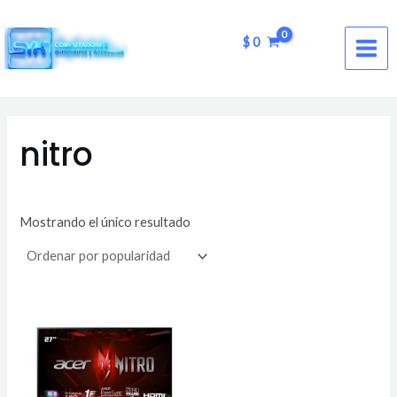
Ir
MAI
al
$
0
ME
contenido
nitro
Mostrando el único resultado