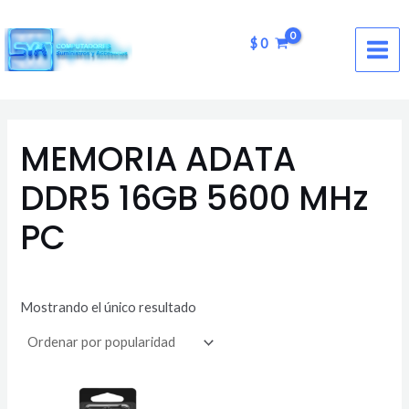
Ir
MAI
al
$
0
ME
contenido
MEMORIA ADATA
DDR5 16GB 5600 MHz
PC
Mostrando el único resultado