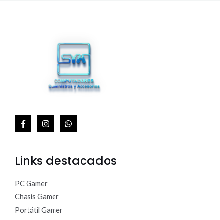
0
.
T
A
Links destacados
PC Gamer
Chasis Gamer
Portátil Gamer