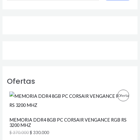
Ofertas
E
E
P
Oferta
l
l
p
p
R
r
r
e
e
O
MEMORIA DDR4 8GB PC CORSAIR VENGANCE RGB RS
c
c
3200 MHZ
i
i
D
o
o
$
370.000
$
330.000
o
a
U