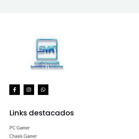
.
0
E
0
.
0
R
0
.
T
A
Links destacados
PC Gamer
Chasis Gamer