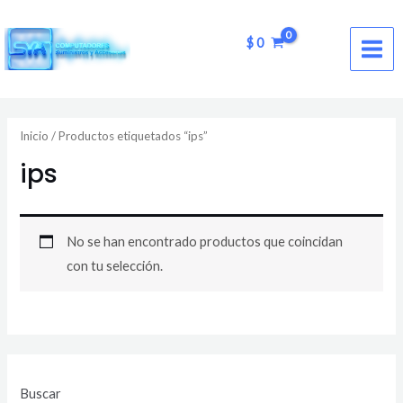
Ir
MAI
al
$
0
ME
contenido
Inicio
/ Productos etiquetados “ips”
ips
No se han encontrado productos que coincidan
con tu selección.
Buscar