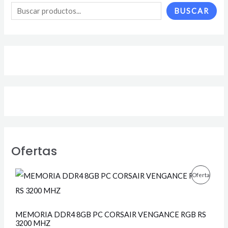
BUSCAR
Ofertas
E
E
P
Oferta
l
l
p
p
R
r
r
e
e
O
MEMORIA DDR4 8GB PC CORSAIR VENGANCE RGB RS
c
c
3200 MHZ
i
i
D