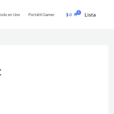
Lista
Todo en Uno
Portátil Gamer
$
0
k