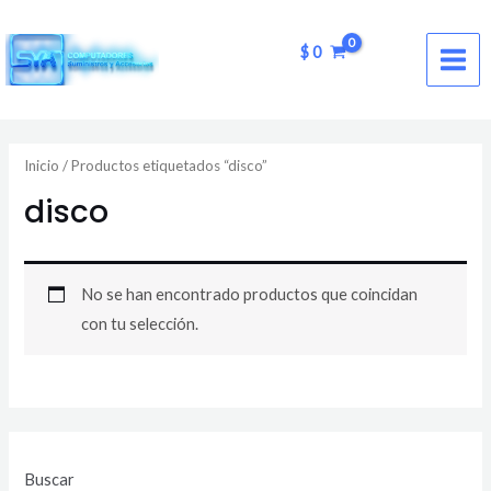
Ir
MAI
al
$
0
ME
contenido
Inicio
/ Productos etiquetados “disco”
disco
No se han encontrado productos que coincidan
con tu selección.
Buscar