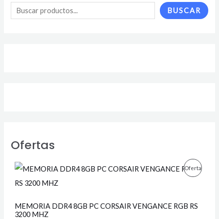
BUSCAR
Ofertas
E
E
P
Oferta
l
l
p
p
R
r
r
e
e
O
MEMORIA DDR4 8GB PC CORSAIR VENGANCE RGB RS
c
c
3200 MHZ
i
i
D