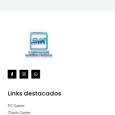
.
0
E
0
.
0
R
0
.
T
A
Links destacados
PC Gamer
Chasis Gamer