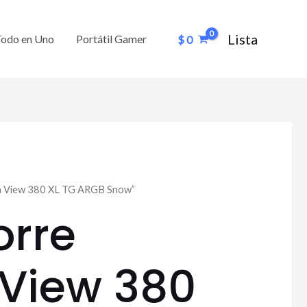
Lista
Todo en Uno
Portátil Gamer
$
0
dia View 380 XL TG ARGB Snow”
orre
 View 380