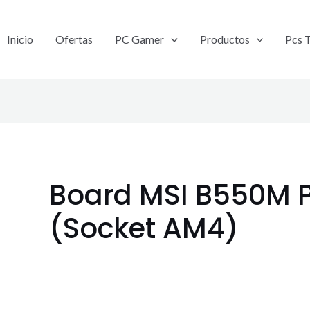
Inicio
Ofertas
PC Gamer
Productos
Pcs 
Board MSI B550M
(Socket AM4)