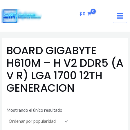
Ir
MAI
al
$
0
ME
contenido
BOARD GIGABYTE
H610M – H V2 DDR5 (A
V R) LGA 1700 12TH
GENERACION
Mostrando el único resultado