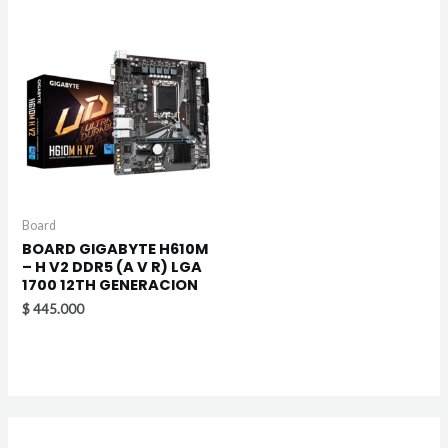
Board
BOARD GIGABYTE H610M
– H V2 DDR5 (A V R) LGA
1700 12TH GENERACION
$
445.000