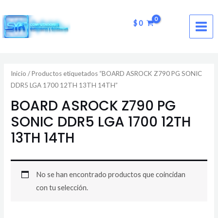
Ir
MAI
al
$
0
ME
contenido
Inicio
/ Productos etiquetados “BOARD ASROCK Z790 PG SONIC
DDR5 LGA 1700 12TH 13TH 14TH”
BOARD ASROCK Z790 PG
SONIC DDR5 LGA 1700 12TH
13TH 14TH
No se han encontrado productos que coincidan
con tu selección.