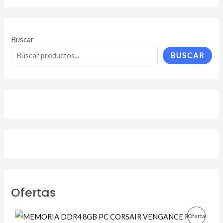
Buscar
BUSCAR
Ofertas
E
E
P
Oferta
l
l