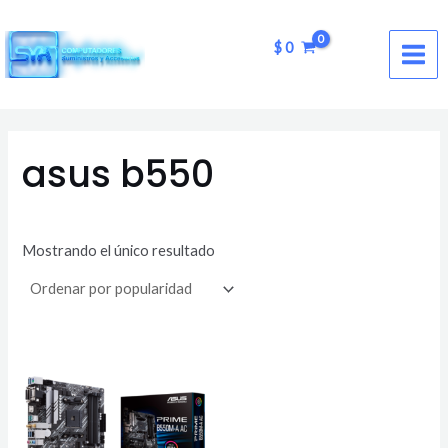
Ir
MAI
al
$
0
ME
contenido
asus b550
Mostrando el único resultado