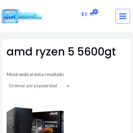
Ir
MAI
al
$
0
ME
contenido
amd ryzen 5 5600gt
Mostrando el único resultado