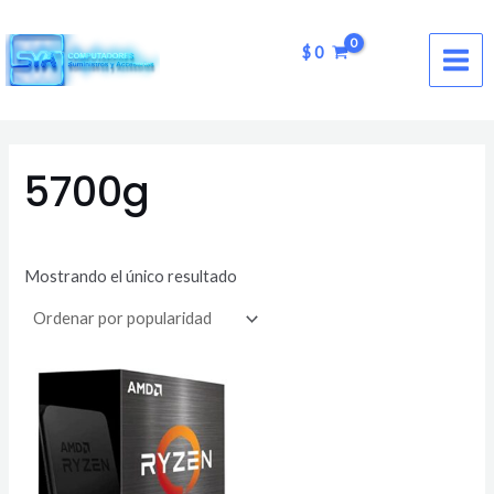
Ir
MAI
al
$
0
ME
contenido
5700g
Mostrando el único resultado