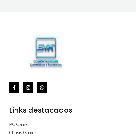
.
0
0
.
0
R
0
.
T
A
Links destacados
PC Gamer
Chasis Gamer