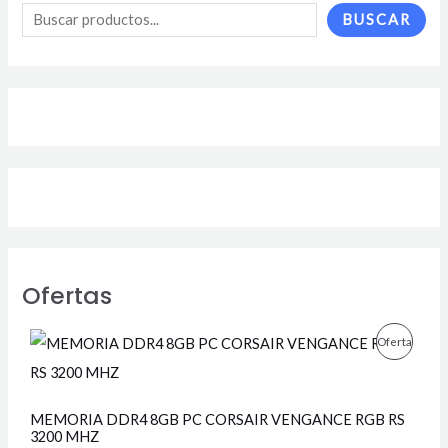
BUSCAR
Ofertas
E
E
P
Oferta
l
l
p
p
R
r
r
e
e
O
MEMORIA DDR4 8GB PC CORSAIR VENGANCE RGB RS
c
c
3200 MHZ
i
i
D