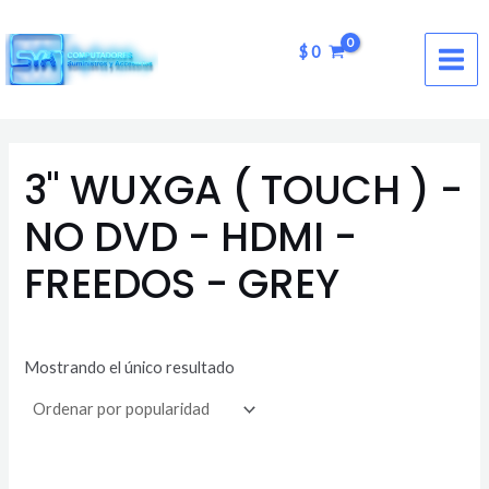
Ir
MAI
al
$
0
ME
contenido
3" WUXGA ( TOUCH ) -
NO DVD - HDMI -
FREEDOS - GREY
Mostrando el único resultado