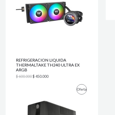
c
c
l
s
O
i
i
e
:
D
o
o
r
$
E
o
a
a
U
r
c
:
3
N
i
t
$
3
C
g
u
0
O
i
a
3
.
T
n
l
7
0
F
a
e
0
0
l
s
.
0
O
E
e
:
0
.
r
$
0
E
REFRIGERACION LIQUIDA
R
a
0
THERMALTAKE TH240 ULTRA EX
:
4
.
N
ARGB
T
$
5
0
$
600.000
$
450.000
O
A
6
.
0
0
F
E
E
P
Oferta
0
0
l
l
.
0
p
p
E
0
.
R
r
r
0
e
e
R
0
O
c
c
.