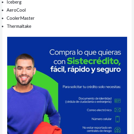
Iceberg
AeroCool
CoolerMaster
Thermaltake